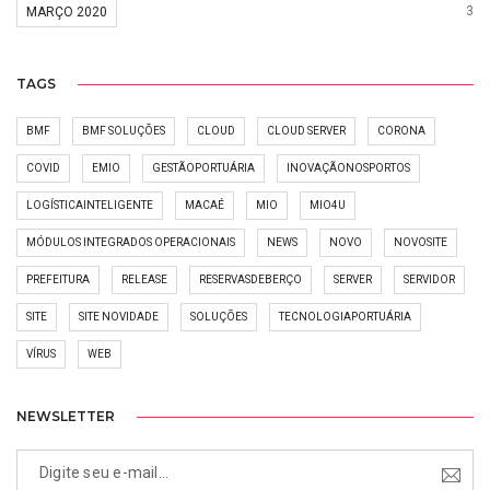
3
MARÇO 2020
TAGS
BMF
BMF SOLUÇÕES
CLOUD
CLOUD SERVER
CORONA
COVID
EMIO
GESTÃOPORTUÁRIA
INOVAÇÃONOSPORTOS
LOGÍSTICAINTELIGENTE
MACAÉ
MIO
MIO4U
MÓDULOS INTEGRADOS OPERACIONAIS
NEWS
NOVO
NOVOSITE
PREFEITURA
RELEASE
RESERVASDEBERÇO
SERVER
SERVIDOR
SITE
SITE NOVIDADE
SOLUÇÕES
TECNOLOGIAPORTUÁRIA
VÍRUS
WEB
NEWSLETTER