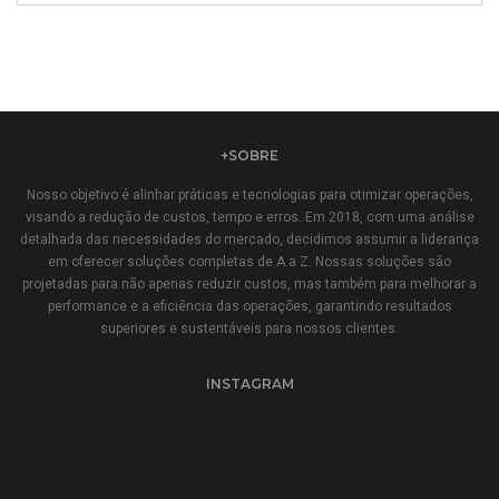
+SOBRE
Nosso objetivo é alinhar práticas e tecnologias para otimizar operações,
visando a redução de custos, tempo e erros. Em 2018, com uma análise
detalhada das necessidades do mercado, decidimos assumir a liderança
em oferecer soluções completas de A a Z. Nossas soluções são
projetadas para não apenas reduzir custos, mas também para melhorar a
performance e a eficiência das operações, garantindo resultados
superiores e sustentáveis para nossos clientes.
INSTAGRAM