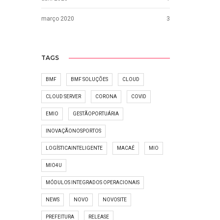
março 2020
3
TAGS
BMF
BMF SOLUÇÕES
CLOUD
CLOUD SERVER
CORONA
COVID
EMIO
GESTÃOPORTUÁRIA
INOVAÇÃONOSPORTOS
LOGÍSTICAINTELIGENTE
MACAÉ
MIO
MIO4U
MÓDULOS INTEGRADOS OPERACIONAIS
NEWS
NOVO
NOVOSITE
PREFEITURA
RELEASE