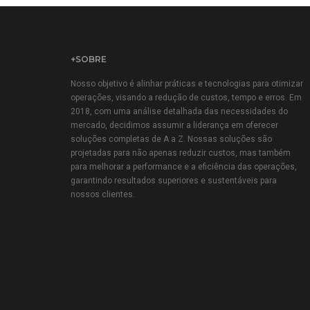
+SOBRE
Nosso objetivo é alinhar práticas e tecnologias para otimizar
operações, visando a redução de custos, tempo e erros. Em
2018, com uma análise detalhada das necessidades do
mercado, decidimos assumir a liderança em oferecer
soluções completas de A a Z. Nossas soluções são
projetadas para não apenas reduzir custos, mas também
para melhorar a performance e a eficiência das operações,
garantindo resultados superiores e sustentáveis para
nossos clientes.