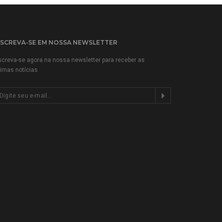
NSCREVA-SE EM NOSSA NEWSLETTER
screva-se agora na nossa newsletter para receber as
timas notícias.