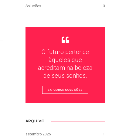
Soluções
3
O futuro pertence
àqueles que
acreditam na beleza
de seus sonhos.
EXPLORAR SOLUÇÕES
ARQUIVO
setembro 2025
1