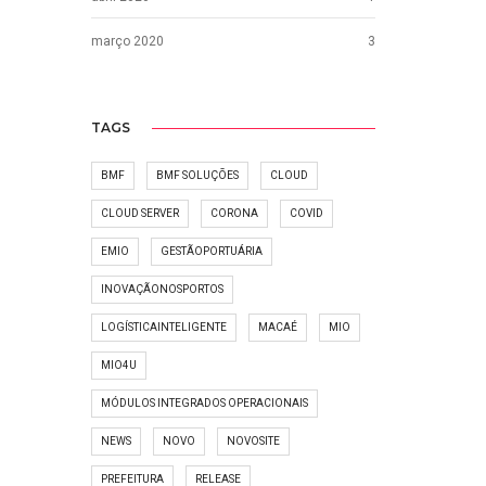
março 2020
3
TAGS
BMF
BMF SOLUÇÕES
CLOUD
CLOUD SERVER
CORONA
COVID
EMIO
GESTÃOPORTUÁRIA
INOVAÇÃONOSPORTOS
LOGÍSTICAINTELIGENTE
MACAÉ
MIO
MIO4U
MÓDULOS INTEGRADOS OPERACIONAIS
NEWS
NOVO
NOVOSITE
PREFEITURA
RELEASE