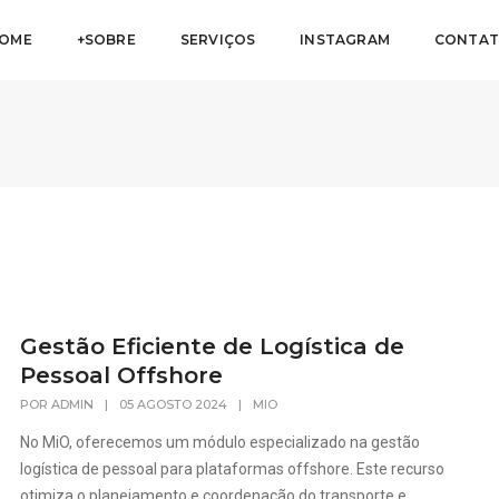
OME
+SOBRE
SERVIÇOS
INSTAGRAM
CONTA
Gestão Eficiente de Logística de
Pessoal Offshore
POR
ADMIN
|
05 AGOSTO 2024
|
MIO
No MiO, oferecemos um módulo especializado na gestão
logística de pessoal para plataformas offshore. Este recurso
otimiza o planejamento e coordenação do transporte e