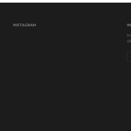
INSTAGRAM
I
In
úl