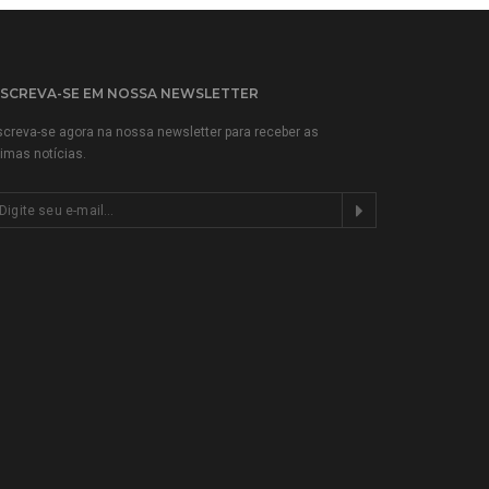
NSCREVA-SE EM NOSSA NEWSLETTER
screva-se agora na nossa newsletter para receber as
timas notícias.