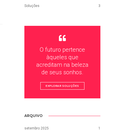
Soluções
3
O futuro pertence
àqueles que
acreditam na beleza
de seus sonhos.
EXPLORAR SOLUÇÕES
ARQUIVO
setembro 2025
1