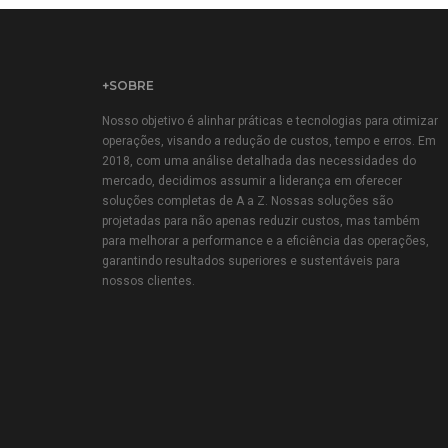
+SOBRE
Nosso objetivo é alinhar práticas e tecnologias para otimizar
operações, visando a redução de custos, tempo e erros. Em
2018, com uma análise detalhada das necessidades do
mercado, decidimos assumir a liderança em oferecer
soluções completas de A a Z. Nossas soluções são
projetadas para não apenas reduzir custos, mas também
para melhorar a performance e a eficiência das operações,
garantindo resultados superiores e sustentáveis para
nossos clientes.